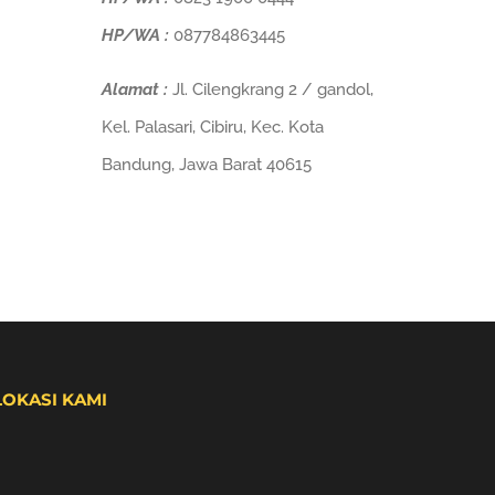
HP/WA :
087784863445
Alamat :
Jl. Cilengkrang 2 / gandol,
Kel. Palasari, Cibiru, Kec. Kota
Bandung, Jawa Barat 40615
LOKASI KAMI