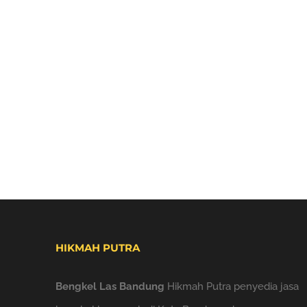
HIKMAH PUTRA
Bengkel Las Bandung
Hikmah Putra penyedia jasa