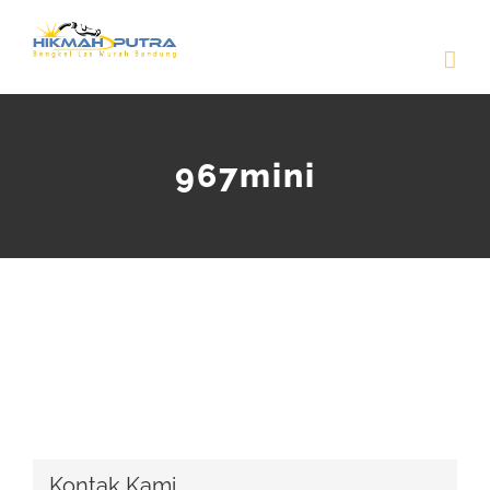
Skip
to
content
967mini
Kontak Kami