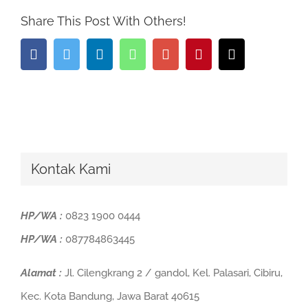
Share This Post With Others!
Facebook
Twitter
Linkedin
Whatsapp
Google+
Pinterest
Email
Kontak Kami
HP/WA :
0823 1900 0444
HP/WA :
087784863445
Alamat :
Jl. Cilengkrang 2 / gandol, Kel. Palasari, Cibiru,
Kec. Kota Bandung, Jawa Barat 40615