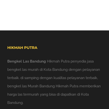
HIKMAH PUTRA
Bengkel Las Bandung
Hikmah Putra penyedia jasa
bengkel las murah di Kota Bandung dengan pelayanan
terbaik. di samping dengan kualitas pelayanan terbaik,
bengkel las Murah Bandung Hikmah Putra memberikan
harga las termurah yang bisa di dapatkan di Kota
Bandung.