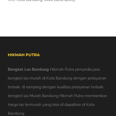
HIKMAH PUTRA
Bengkel Las Bandung
Hikmah Putra penyedia jasa
bengkel las murah di Kota Bandung dengan pelayanan
terbaik. di samping dengan kualitas pelayanan terbaik,
bengkel las Murah Bandung Hikmah Putra memberikan
harga las termurah yang bisa di dapatkan di Kota
Bandung.