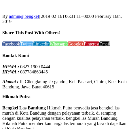
By
admin@bengkel
|
2019-02-16T06:31:11+00:00
February 16th,
2019
|
Share This Post With Others!
Facebook
Twitter
Linkedin
Whatsapp
Google+
Pinterest
Email
Kontak Kami
HP/WA :
0823 1900 0444
HP/WA :
087784863445
Alamat :
Jl. Cilengkrang 2 / gandol, Kel. Palasari, Cibiru, Kec. Kota
Bandung, Jawa Barat 40615
Hikmah Putra
Bengkel Las Bandung
Hikmah Putra penyedia jasa bengkel las
murah di Kota Bandung dengan pelayanan terbaik. di samping
dengan kualitas pelayanan terbaik, bengkel las Murah Bandung
Hikmah Putra memberikan harga las termurah yang bisa di dapatkan
di Kota Bandung.